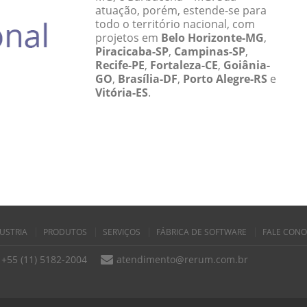
atuação, porém, estende-se para
todo o território nacional, com
projetos em
Belo Horizonte-MG
,
Piracicaba-SP
,
Campinas-SP
,
Recife-PE
,
Fortaleza-CE
,
Goiânia-
GO
,
Brasília-DF
,
Porto Alegre-RS
e
Vitória-ES
.
USTRIA
PRODUTOS
SERVIÇOS
FÁBRICA DE SOFTWARE
FALE CON
+55 (11) 5182-2004
atendimento@rerum.com.br