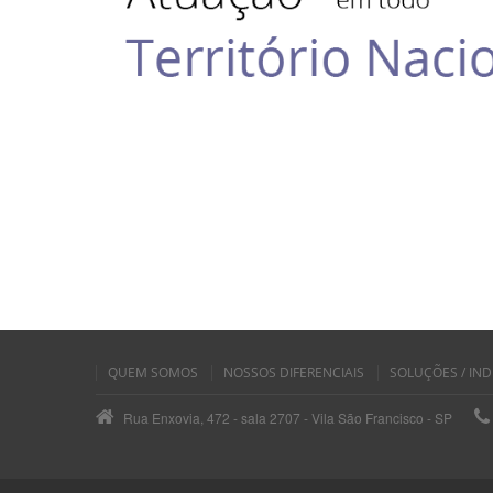
QUEM SOMOS
NOSSOS DIFERENCIAIS
SOLUÇÕES / IND
Rua Enxovia, 472 - sala 2707 - Vila São Francisco - SP