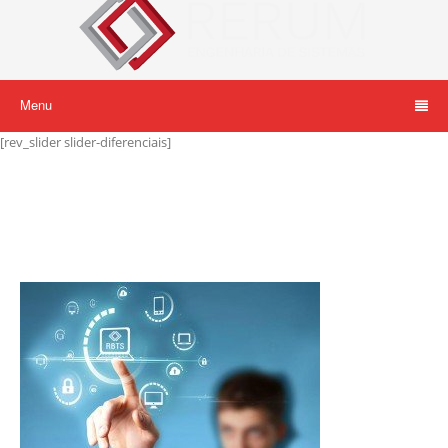
Menu
[rev_slider slider-diferenciais]