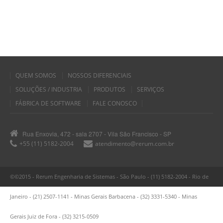
QUEM SOMOS
NOSSOS DIFERENCIAIS
SOLUÇÕES / INDUSTRIA
PRODUTOS
SERVIÇOS
FÁBRICA DE SOFTWARE
FALE CONOSCO
Rua Enxovia, 472 - sala 2707 - Vila São Francisco - SP
+55 (11) 5182-2004
atendimento@rerum.com.br
©©2015 - Rerum Engenharia de Sistemas - São Paulo - (11) 5182-2004 - Rio de
Janeiro - (21) 2507-1141 - Minas Gerais Barbacena - (32) 3331-5340 - Minas
Gerais Juiz de Fora - (32) 3215-0509