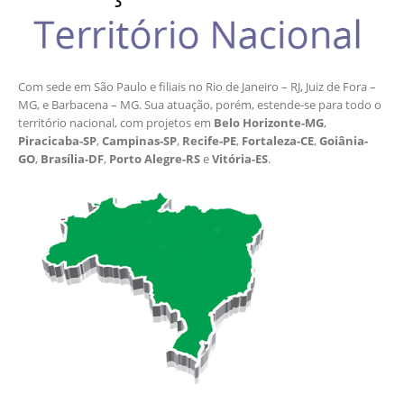
Com sede em São Paulo e filiais no Rio de Janeiro – RJ, Juiz de Fora –
MG, e Barbacena – MG. Sua atuação, porém, estende-se para todo o
território nacional, com projetos em
Belo Horizonte-MG
,
Piracicaba-SP
,
Campinas-SP
,
Recife-PE
,
Fortaleza-CE
,
Goiânia-
GO
,
Brasília-DF
,
Porto Alegre-RS
e
Vitória-ES
.